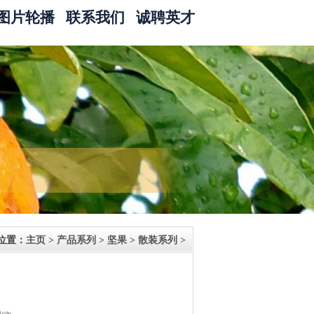
图片轮播
联系我们
诚聘英才
位置：
主页
>
产品系列
>
坚果
>
散装系列
>