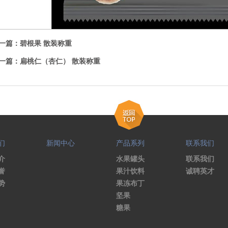
一篇：
碧根果 散装称重
一篇：
扁桃仁（杏仁） 散装称重
们
新闻中心
产品系列
联系我们
介
水果罐头
联系我们
誉
果汁饮料
诚聘英才
势
果冻布丁
坚果
糖果