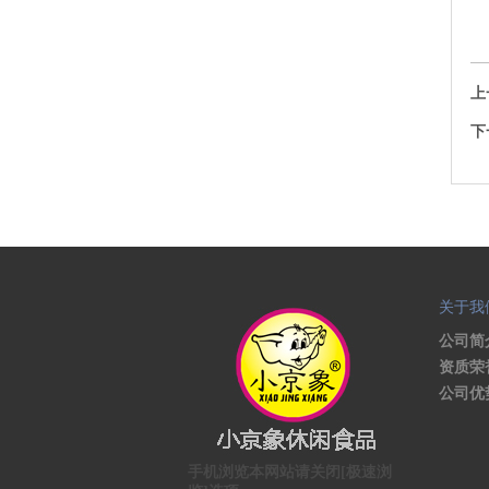
上
下
关于我
公司简
资质荣
公司优
手机浏览本网站请关闭[极速浏