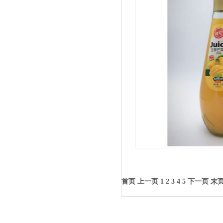
首页
上一页
1
2
3
4
5
下一页
末