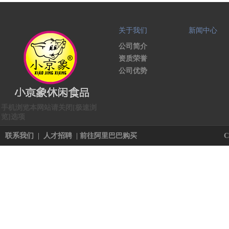
关于我们
新闻中心
公司简介
资质荣誉
公司优势
手机浏览本网站请关闭[极速浏
览]选项
联系我们
|
人才招聘
|
前往阿里巴巴购买