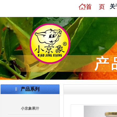
关
产品系列
小京象果汁