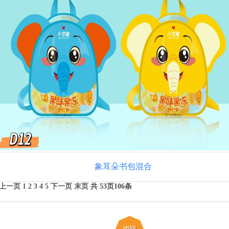
象耳朵书包混合
上一页
1
2
3
4
5
下一页
末页
共
53
页
106
条