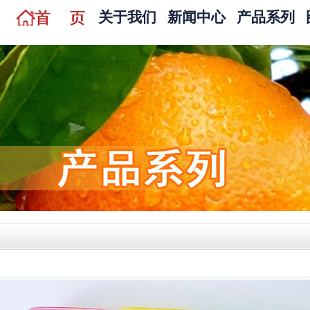
关于我们
新闻中心
产品系列
公司简介
水果罐头
资质荣誉
果汁饮料
公司优势
果冻布丁
坚果
糖果