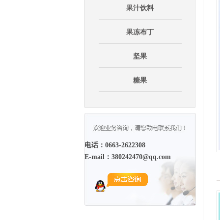
果汁饮料
果冻布丁
坚果
糖果
电话：0663-2622308
E-mail：380242470@qq.com