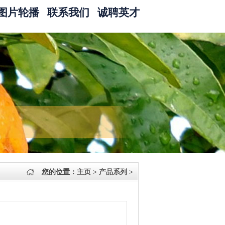
图片轮播
联系我们
诚聘英才
您的位置：
主页
>
产品系列
>