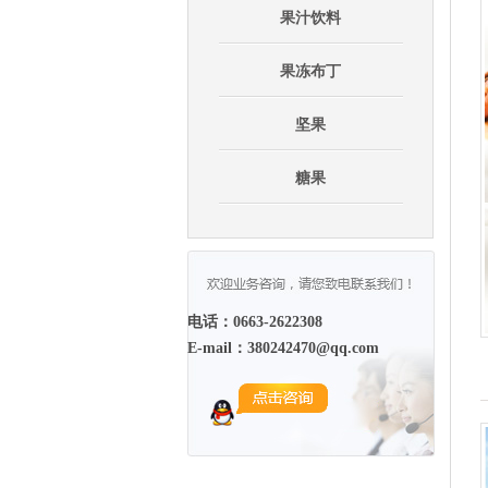
果汁饮料
果冻布丁
坚果
糖果
电话：0663-2622308
E-mail：380242470@qq.com