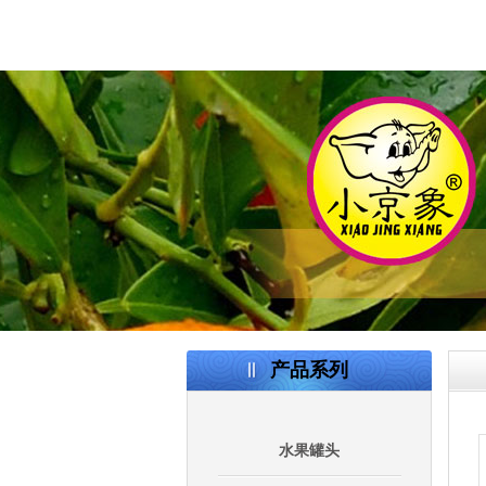
产品系列
水果罐头