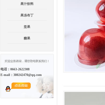
果汁饮料
果冻布丁
坚果
糖果
电话：0663-2622308
E-mail：380242470@qq.com