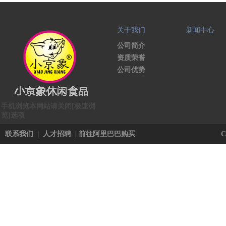
关于我们
新闻中心
公司简介
资质荣誉
公司优势
手机浏览本网站请关闭[极速浏
览]选项
联系我们
|
人才招聘
|
前往阿里巴巴购买