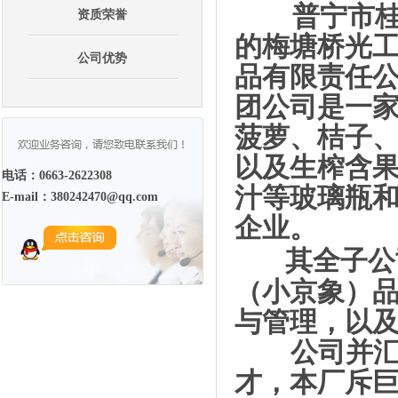
普宁市
资质荣誉
的梅塘桥光工
公司优势
品有限责任
团公司是一
菠萝、桔子
以及生榨含
电话：0663-2622308
汁等玻璃瓶
E-mail：380242470@qq.com
企业。
其全子公
（小京象）
与管理，以
公司并汇
才，本厂斥